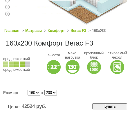
Главная
->
Матрасы
->
Комфорт
->
Вегас F3
-> 160x200
160x200 Комфорт Вегас F3
макс.
пружинный
стираемый
высота
нагрузка
блок
чехол
среднежесткий
среднежесткий
Размер:
x
42524
руб.
Цена: