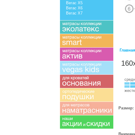
Вегас X5
Вегас X6
Вегас X7
Главна
160
сред
жестк
Размер:
Внимани