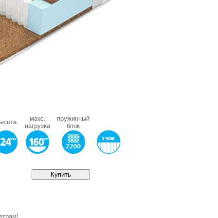
макс.
пружинный
ысота
нагрузка
блок
етрам!