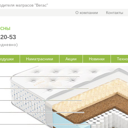
дителя матрасов "Вегас"
О компании
Контакты
 сны
-20-53
жедневно)
одушки
Наматрасники
Акции
Новинки
Техно