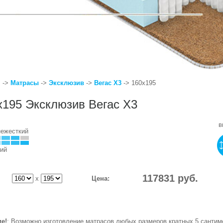
я
->
Матрасы
->
Эксклюзив
->
Вегас X3
-> 160x195
x195 Эксклюзив Вегас X3
в
нежесткий
ий
117831
руб.
x
Цена:
е!
: Возможно изготовление матрасов любых размеров кратных 5 сантим