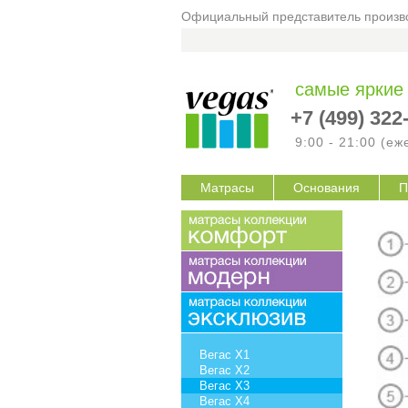
Официальный представитель произво
самые яркие
+7 (499) 322
9:00 - 21:00 (е
Матрасы
Основания
П
Вегас X1
Вегас X2
Вегас X3
Вегас X4