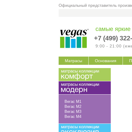
Официальный представитель произво
самые яркие
+7 (499) 322
9:00 - 21:00 (е
Матрасы
Основания
П
Вегас M1
Вегас M2
Вегас M3
Вегас M4