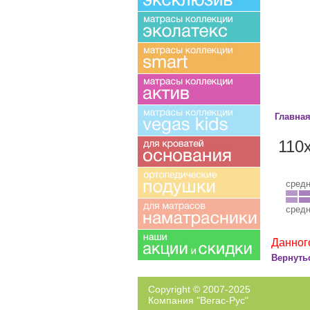
Главна
110
сред
сред
Данног
Вернуть
Copyright © 2007-2025
Компания "Вегас-Рус"