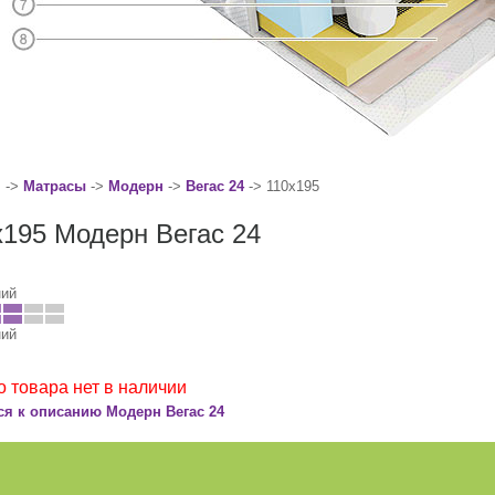
я
->
Матрасы
->
Модерн
->
Вегас 24
-> 110x195
x195 Модерн Вегас 24
ний
ний
о товара нет в наличии
ся к описанию Модерн Вегас 24