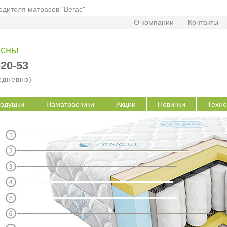
дителя матрасов "Вегас"
О компании
Контакты
 сны
-20-53
жедневно)
одушки
Наматрасники
Акции
Новинки
Техно