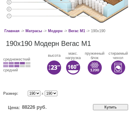
Главная
->
Матрасы
->
Модерн
->
Вегас M1
-> 190x190
190x190 Модерн Вегас M1
макс.
пружинный
стираемый
высота
нагрузка
блок
чехол
среднежесткий
средний
Размер:
x
88226
руб.
Цена: