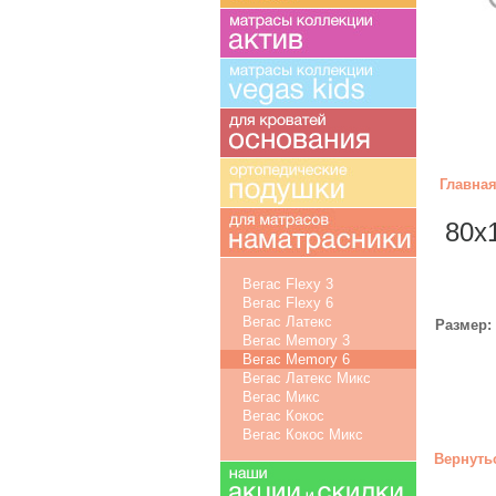
Главна
80x
Вегас Flexy 3
Вегас Flexy 6
Вегас Латекс
Размер:
Вегас Memory 3
Вегас Memory 6
Вегас Латекс Микс
Вегас Микс
Вегас Кокос
Вегас Кокос Микс
Вернуть