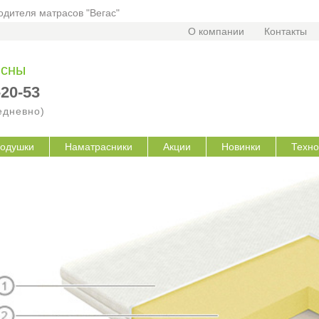
дителя матрасов "Вегас"
О компании
Контакты
 сны
-20-53
жедневно)
одушки
Наматрасники
Акции
Новинки
Техно