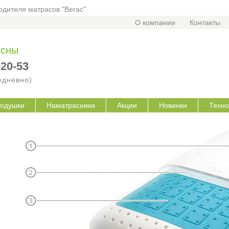
дителя матрасов "Вегас"
О компании
Контакты
 сны
-20-53
жедневно)
одушки
Наматрасники
Акции
Новинки
Техно