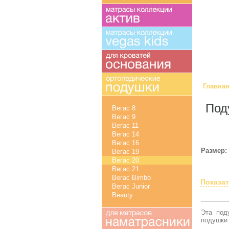
Главна
Под
Вегас 8
Вегас 9
Вегас 11
Вегас 14
Вегас 16
Размер:
Вегас 19
Вегас 20
Вегас 21
Вегас Bimbo
Показа
Вегас Junior
Beauty
Эта под
подушки 