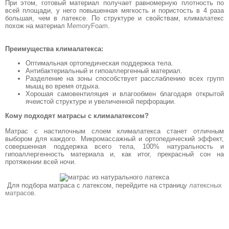
При этом, готовый материал получает равномерную плотность по
всей площади, у него повышенная мягкость и пористость в 4 раза
большая, чем в латексе. По структуре и свойствам, клималатекс
похож на материал
MemoryFoam
.
Преимущества клималатекса:
Оптимальная ортопедическая поддержка тела.
Антибактериальный и гипоаллергенный материал.
Разделение на зоны способствует расслаблению всех групп
мышц во время отдыха.
Хорошая самовентиляция и влагообмен благодаря открытой
ячеистой структуре и увеличенной перфорации.
Кому подходят матрасы с клималатексом?
Матрас с настилочным слоем клималатекса станет отличным
выбором для каждого. Микромассажный и ортопедический эффект,
совершенная поддержка всего тела, 100% натуральность и
гипоаллергенность материала и, как итог, прекрасный сон на
протяжении всей ночи.
Для подбора матраса с латексом, перейдите на страницу
латексных
матрасов
.