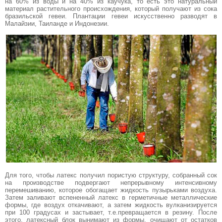
на 60% из воды и на 40% из каучука, то есть это натуральный
материал растительного происхождения, который получают из сока
бразильской гевеи. Плантации гевеи искусственно разводят в
Малайзии, Таиланде и Индонезии.
Для того, чтобы латекс получил пористую структуру, собранный сок
на производстве подвергают непрерывному интенсивному
перемешиванию, которое обогащает жидкость пузырьками воздуха.
Затем заливают вспененный латекс в герметичные металлические
формы, где воздух откачивают, а затем жидкость вулканизируется
при 100 градусах и застывает, т.е.превращается в резину. После
этого, латексный блок вынимают из формы, очищают от остатков